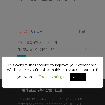
Like
0
Unlike
0
Print
«
사도행전 강해(20) [8:1-13]
사도행전 강해(21) [8:14-25]
»
List
This website uses cookies to improve your experience.
Powered by KBoard
We'll assume you're ok with this, but you can opt-out if
you wish.
Cookie settings
ACCEPT
국제장로교 런던갈보리교회
CALVARY KOREAN CHURCH LONDON is a UK
registered charity. Registration No:1075861