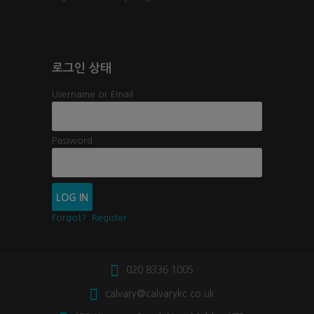
로그인 상태
Username or Email
Password
Forgot?
Register
020 8336 1005
calvary@calvarykc.co.uk