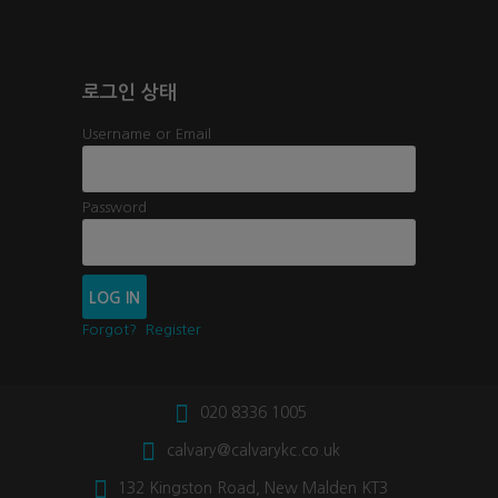
로그인 상태
Username or Email
Password
Forgot?
Register
020 8336 1005
calvary@calvarykc.co.uk
132 Kingston Road, New Malden KT3