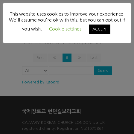
에스겔 강해(18) [16:44-63]
This website uses cookies to improve your experience.
We'll assume you're ok with this, but you can opt-out if
윤성현 목사
|
2019.06.26
|
Votes 1
|
Views 3835
you wish.
Cookie settings
ACCEPT
에스겔 강해(17) [16:15-22]
윤성현 목사
|
2019.06.19
|
Votes 1
|
Views 3812
First
«
6
»
Last
Searc
h
Powered by KBoard
국제장로교 런던갈보리교회
CALVARY KOREAN CHURCH LONDON is a UK
registered charity. Registration No:1075861