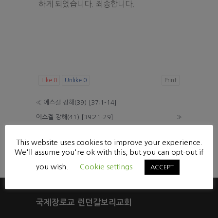
하게 되었습니다. 죄송합니다.
Like
0
Unlike
0
Print
«
에스겔 강해(39) [37:1-14]
에스겔 강해(41) [39:21-29]
»
List
This website uses cookies to improve your experience.
We'll assume you're ok with this, but you can opt-out if
Powered by KBoard
you wish.
Cookie settings
ACCEPT
국제장로교 런던갈보리교회