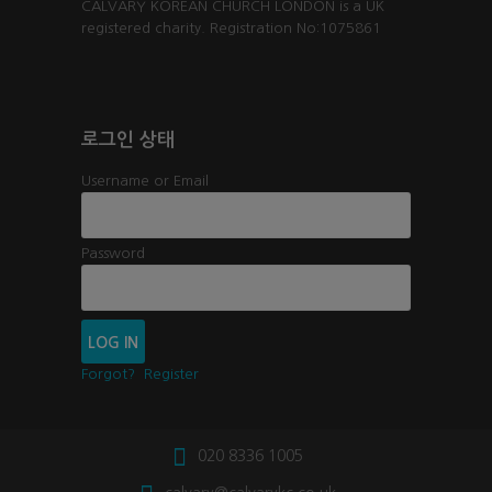
CALVARY KOREAN CHURCH LONDON is a UK
registered charity. Registration No:1075861
로그인 상태
Username or Email
Password
Forgot?
Register
020 8336 1005