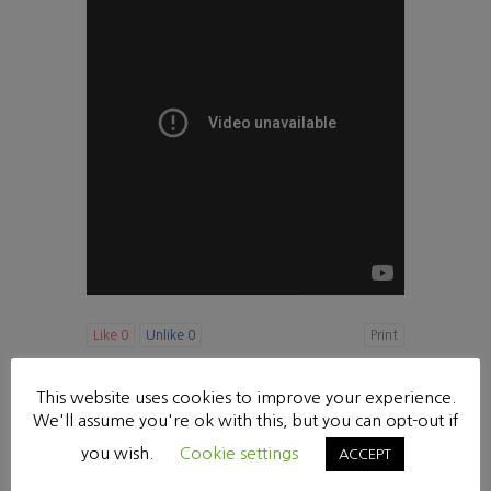
Like
0
Unlike
0
Print
«
[다니엘 강해17] 하나님의 타임캡슐 (8:15-27)
This website uses cookies to improve your experience.
[다니엘 강해19] 절망 가운데 주시는 소망 (9:20-27)
»
We'll assume you're ok with this, but you can opt-out if
you wish.
Cookie settings
ACCEPT
List