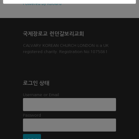
Powered by KBoard
국제장로교 런던갈보리교회
CALVARY KOREAN CHURCH LONDON is a UK
registered charity. Registration No:1075861
로그인 상태
Username or Email
Password