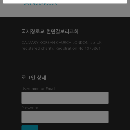
Powered by KBoard
국제장로교 런던갈보리교회
CALVARY KOREAN CHURCH LONDON is a UK
registered charity. Registration No:1075861
로그인 상태
Username or Email
Password