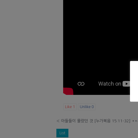
Like
1
Unlike
0
«
아들들이 몰랐던 것 [누가복음 15:11-32] 
List