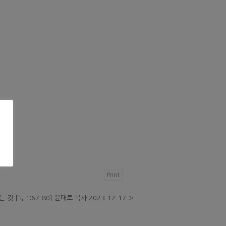
Print
것 [눅 1:67-80] 윤태로 목사 2023-12-17
»