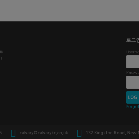
로그
UK
Userna
61
Passw
Forgo
5
calvary@calvarykc.co.uk
132 Kingston Road, New