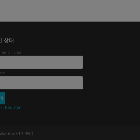
인 상태
me or Email
ord
t?
Register
 Malden KT3 3ND