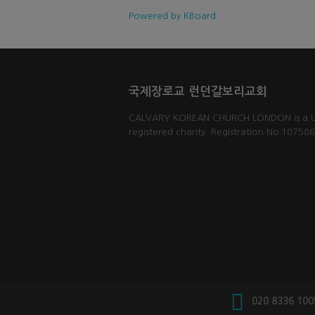
Powered by KBoard
국제장로교 런던갈보리교회
CALVARY KOREAN CHURCH LONDON is a 
registered charity. Registration No:10758
020 8336 100