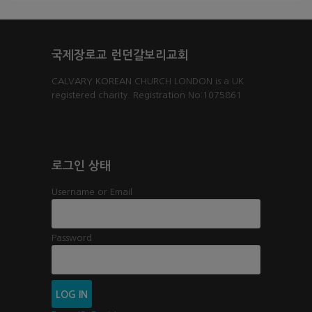
국제장로교 런던갈보리교회
CALVARY KOREAN CHURCH LONDON is a UK
registered charity. Registration No:1075861
로그인 상태
Username or Email
Password