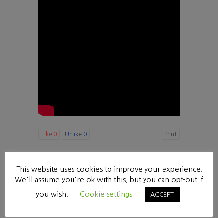
Like
0
Unlike
0
Print
«
때에 맞고 경우에 합당한 말 [잠언 15:23, 25:11]
This website uses cookies to improve your experience.
하나님의 마음과 나의 마음 [사도행전 1:1-11] **추후 업로드 예정**
»
We'll assume you're ok with this, but you can opt-out if
List
you wish.
Cookie settings
ACCEPT
Powered by KBoard