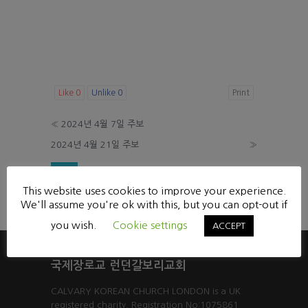
Like
0
Unlike
0
Print
«
2024년 4월 7일 주보
2024년 4월 21일 주보
»
List
This website uses cookies to improve your experience.
Powered by KBoard
We'll assume you're ok with this, but you can opt-out if
you wish.
Cookie settings
ACCEPT
국제장로교 런던갈보리교회
CALVARY KOREAN CHURCH LONDON is a UK
registered charity. Registration No:1075861