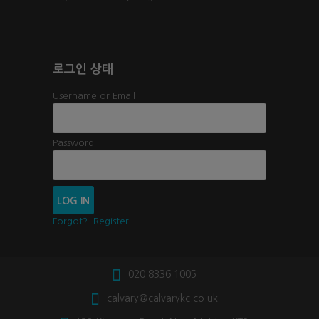
로그인 상태
Username or Email
Password
Forgot?
Register
020 8336 1005
calvary@calvarykc.co.uk