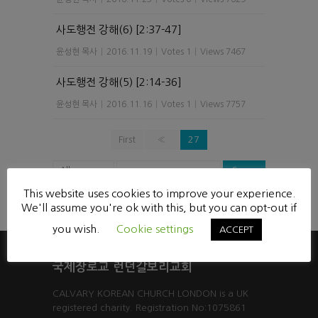
사도행전 강해(6) [2:37-47]
윤성현 목사
|
2016.11.19
|
Votes 1
|
Views 7467
사도행전 강해(5) [2:14-36]
윤성현 목사
|
2016.11.16
|
Votes 1
|
Views 7757
First
«
27
Searc
h
This website uses cookies to improve your experience.
Powered by KBoard
We'll assume you're ok with this, but you can opt-out if
you wish.
Cookie settings
ACCEPT
국제장로교 런던갈보리교회
CALVARY KOREAN CHURCH LONDON is a UK
registered charity. Registration No:1075861