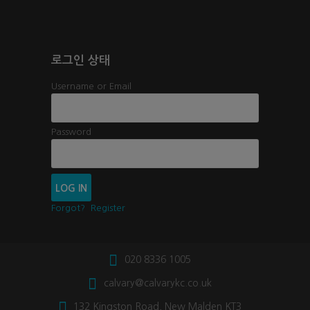
로그인 상태
Username or Email
Password
Forgot?
Register
020 8336 1005
calvary@calvarykc.co.uk
132 Kingston Road, New Malden KT3