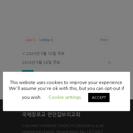
Like
0
Unlike
0
Print
«
2024년 5월 12일 주보
2024년 5월 26일 주보
»
List
This website uses cookies to improve your experience.
Powered by KBoard
We'll assume you're ok with this, but you can opt-out if
you wish.
Cookie settings
ACCEPT
국제장로교 런던갈보리교회
CALVARY KOREAN CHURCH LONDON is a UK
registered charity. Registration No:1075861