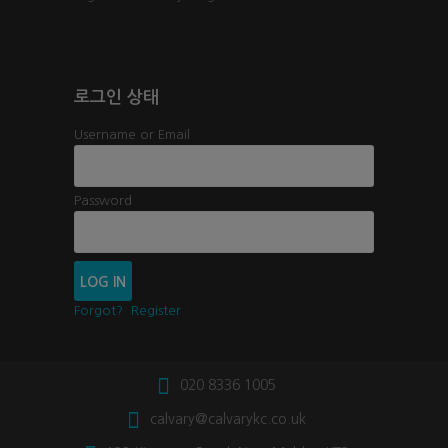
로그인 상태
Username or Email
Password
Forgot?
Register
020 8336 1005
calvary@calvarykc.co.uk