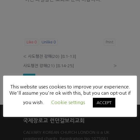
Like
0
Unlike
0
Print
«
사도행전 강해(20) [8:1-13]
사도행전 강해(21) [8:14-25]
»
List
This website uses cookies to improve your experience.
Powered by KBoard
We'll assume you're ok with this, but you can opt-out if
you wish.
Cookie settings
ACCEPT
국제장로교 런던갈보리교회
CALVARY KOREAN CHURCH LONDON is a UK
registered charity. Registration No:1075861