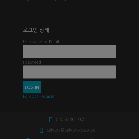
로그인 상태
Username or Email
Password
Forgot?
Register
020 8336 1005
calvary@calvarykc.co.uk