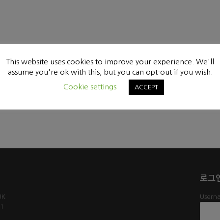
This website uses cookies to improve your experience. We'll
assume you're ok with this, but you can opt-out if you wish.
Cookie settings
ACCEPT
로그
UK
Userna
61