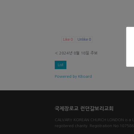
Like
0
Unlike
0
«
2024년 8월 18일 주보
List
Powered by KBoard
국제장로교 런던갈보리교회
CALVARY KOREAN CHURCH LONDON is a 
registered charity. Registration No:10758