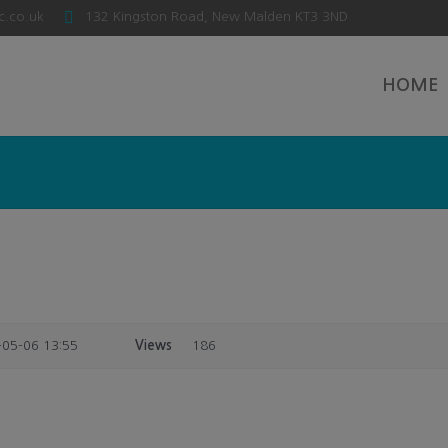
c.co.uk
132 Kingston Road, New Malden KT3 3ND
HOME
-05-06 13:55
Views
186